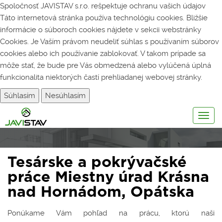
Spoločnosť JAVISTAV s.r.o. rešpektuje ochranu vašich údajov
Táto internetová stránka používa technológiu cookies. Bližšie
informácie o súboroch cookies nájdete v sekcii webstránky
Cookies
. Je Vaším právom neudeliť súhlas s používaním súborov
cookies alebo ich používanie zablokovať. V takom prípade sa
môže stať, že bude pre Vás obmedzená alebo vylúčená úplná
funkcionalita niektorých častí prehliadanej webovej stránky.
Súhlasím
Nesúhlasím
Togg
navig
Tesárske a pokrývačské
práce Miestny úrad Krásna
nad Hornádom, Opátska
Ponúkame Vám pohľad na prácu, ktorú naši