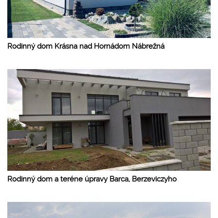
Rodinný dom Krásna nad Hornádom Nábrežná
Rodinný dom a teréne úpravy Barca, Berzeviczyho