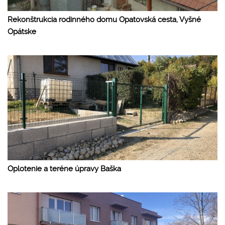
Rekonštrukcia rodinného domu Opatovská cesta, Vyšné
Opátske
Oplotenie a teréne úpravy Baška