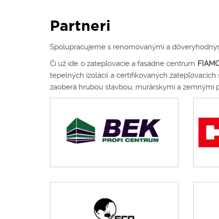
Partneri
Spolupracujeme s renomovanými a dôveryhodnými sp
Či už ide o zatepľovacie a fasádne centrum
FIAM
tepelných izolácií a certifikovaných zatepľovacíc
zaoberá hrubou stavbou, murárskymi a zemnými prác