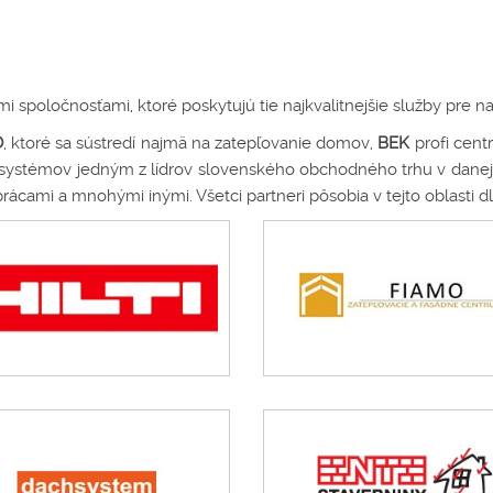
oločnosťami, ktoré poskytujú tie najkvalitnejšie služby pre na
O
, ktoré sa sústredí najmä na zatepľovanie domov,
BEK
profi cent
h systémov jedným z lídrov slovenského obchodného trhu v danej 
ami a mnohými inými. Všetci partneri pôsobia v tejto oblasti dl