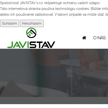
Spoločnosť JAVISTAV s.r.o. rešpektuje ochranu vašich údajov
Táto internetová stránka používa technológiu cookies. Bližšie in
alebo ich používanie zablokovať. V takom prípade sa môže stať, 
Súhlasím
Nesúhlasím
O NÁS