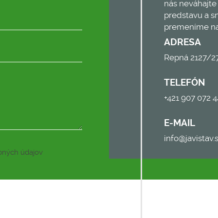
nás neváhajte
predstavu a sn
premeníme na
ADRESA
Repná 2127/27
TELEFÓN
+421 907 072 4
E-MAIL
info@javistav.
bných údajov