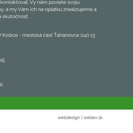
 kontaktovať. Vy nám poviete svoju
y, a my Vám ich na oplátku zrealizujeme a
 skutočnosť.
 Košice - mestská časť Ťahanovce 040 13
45
sk
webdesign
|
webex.sk