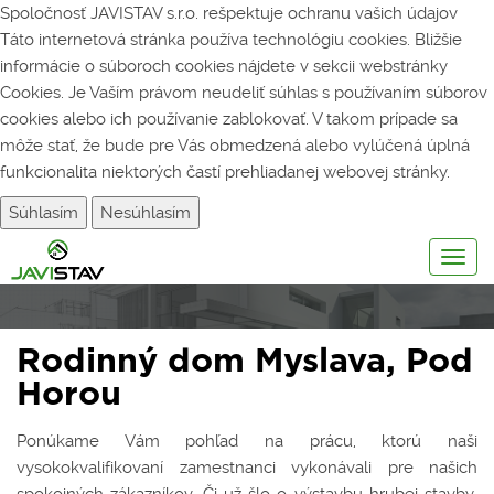
Spoločnosť JAVISTAV s.r.o. rešpektuje ochranu vašich údajov
Táto internetová stránka používa technológiu cookies. Bližšie
informácie o súboroch cookies nájdete v sekcii webstránky
Cookies
. Je Vaším právom neudeliť súhlas s používaním súborov
cookies alebo ich používanie zablokovať. V takom prípade sa
môže stať, že bude pre Vás obmedzená alebo vylúčená úplná
funkcionalita niektorých častí prehliadanej webovej stránky.
Súhlasím
Nesúhlasím
Togg
navig
Rodinný dom Myslava, Pod
Horou
Ponúkame Vám pohľad na prácu, ktorú naši
vysokokvalifikovaní zamestnanci vykonávali pre našich