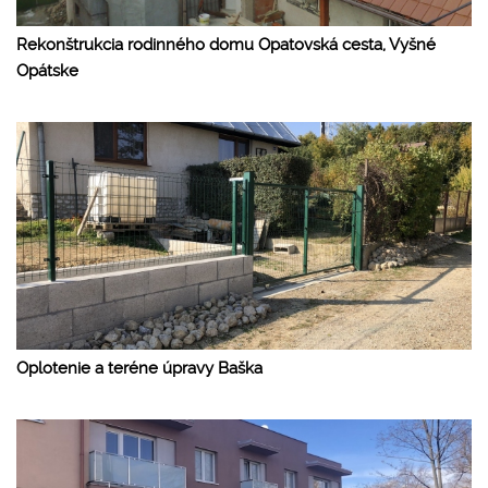
Rekonštrukcia rodinného domu Opatovská cesta, Vyšné
Opátske
Oplotenie a teréne úpravy Baška