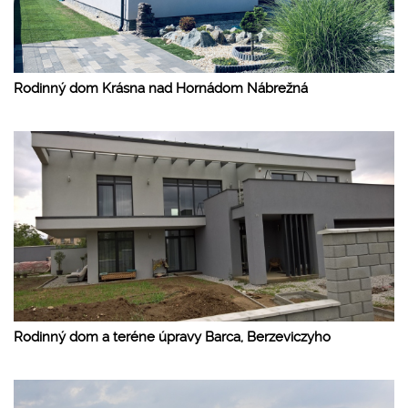
Rodinný dom Krásna nad Hornádom Nábrežná
Rodinný dom a teréne úpravy Barca, Berzeviczyho