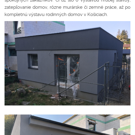
spokojných zákazníkov. Či už šlo o výstavbu hrubej stavby,
zatepľovanie domov, rôzne murárske či zemné práce, až po
kompletnú výstavu rodinných domov v Košiciach.