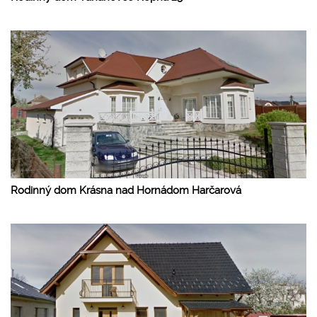
Rodinný dom Krásna nad Hornádom Harčarová