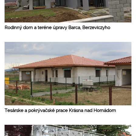
Rodinný dom a teréne úpravy Barca, Berzeviczyho
Tesárske a pokrývačské prace Krásna nad Hornádom