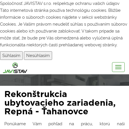
Spoločnosť JAVISTAV s.r.o. rešpektuje ochranu vašich údajov
Táto internetová stránka používa technológiu cookies. Bližšie
informácie o súboroch cookies nájdete v sekcii webstránky
Cookies
. Je Vaším právom neudeliť súhlas s používaním súborov
cookies alebo ich používanie zablokovať. V takom prípade sa
môže stať, že bude pre Vás obmedzená alebo vylúčená úplná
funkcionalita niektorých častí prehliadanej webovej stránky.
Súhlasím
Nesúhlasím
Togg
navig
Rekonštrukcia
ubytovacieho zariadenia,
Repná - Ťahanovce
Ponúkame Vám pohľad na prácu, ktorú naši