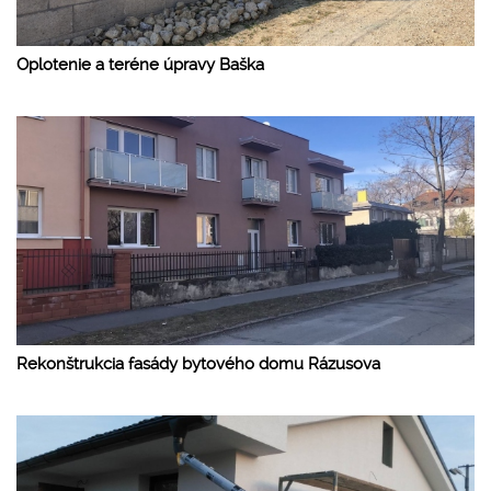
Oplotenie a teréne úpravy Baška
Rekonštrukcia fasády bytového domu Rázusova