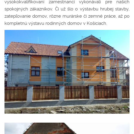
vysokokvalifikovaní zamestnanci vykonávali pre našich
spokojných zákazníkov. Či už šlo o výstavbu hrubej stavby,
zatepľovanie domov, rôzne murárske či zemné práce, až po
kompletnú výstavu rodinných domov v Košiciach.