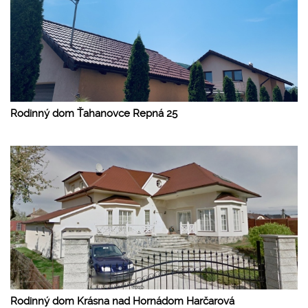
Rodinný dom Ťahanovce Repná 25
Rodinný dom Krásna nad Hornádom Harčarová