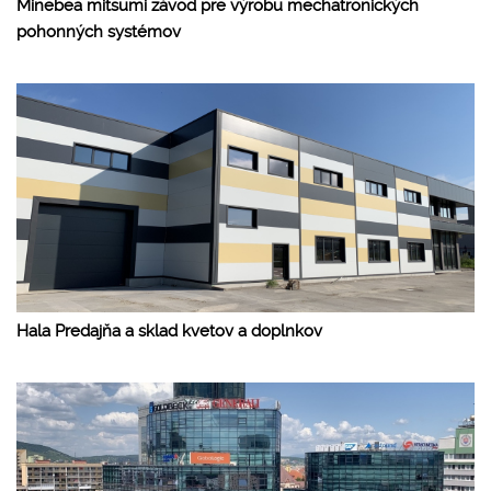
Minebea mitsumi závod pre výrobu mechatronických
pohonných systémov
Hala Predajňa a sklad kvetov a doplnkov