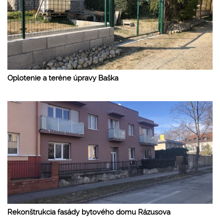
Oplotenie a teréne úpravy Baška
Rekonštrukcia fasády bytového domu Rázusova