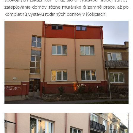
spokojných zákazníkov. Či už šlo o výstavbu hrubej stavby,
zatepľovanie domov, rôzne murárske či zemné práce, až po
kompletnú výstavu rodinných domov v Košiciach.