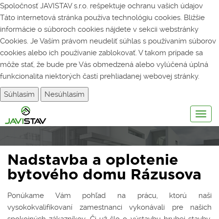
Spoločnosť JAVISTAV s.r.o. rešpektuje ochranu vašich údajov
Táto internetová stránka používa technológiu cookies. Bližšie
informácie o súboroch cookies nájdete v sekcii webstránky
Cookies
. Je Vaším právom neudeliť súhlas s používaním súborov
cookies alebo ich používanie zablokovať. V takom prípade sa
môže stať, že bude pre Vás obmedzená alebo vylúčená úplná
funkcionalita niektorých častí prehliadanej webovej stránky.
Súhlasím
Nesúhlasím
Togg
navig
Nadstavba a oplotenie
bytového domu Rázusova
Ponúkame Vám pohľad na prácu, ktorú naši
vysokokvalifikovaní zamestnanci vykonávali pre našich