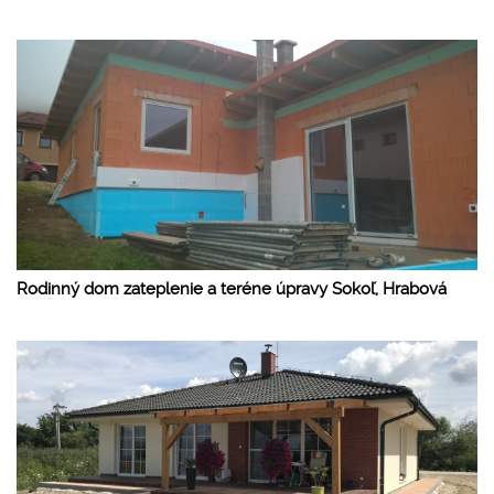
Rodinný dom zateplenie a teréne úpravy Sokoľ, Hrabová