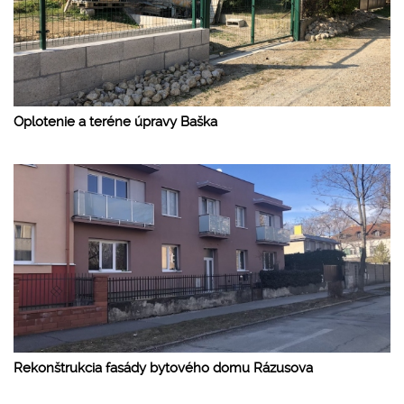
Oplotenie a teréne úpravy Baška
Rekonštrukcia fasády bytového domu Rázusova