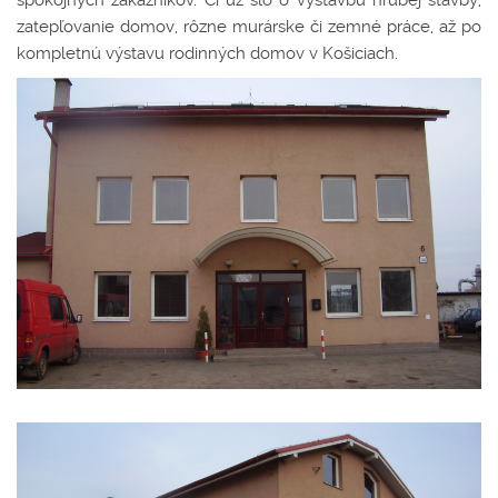
spokojných zákazníkov. Či už šlo o výstavbu hrubej stavby,
zatepľovanie domov, rôzne murárske či zemné práce, až po
kompletnú výstavu rodinných domov v Košiciach.