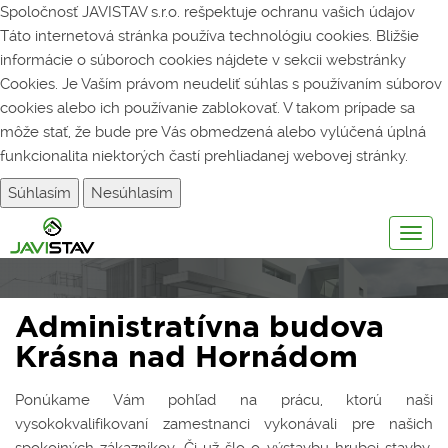
Spoločnosť JAVISTAV s.r.o. rešpektuje ochranu vašich údajov
Táto internetová stránka používa technológiu cookies. Bližšie
informácie o súboroch cookies nájdete v sekcii webstránky
Cookies
. Je Vaším právom neudeliť súhlas s používaním súborov
cookies alebo ich používanie zablokovať. V takom prípade sa
môže stať, že bude pre Vás obmedzená alebo vylúčená úplná
funkcionalita niektorých častí prehliadanej webovej stránky.
Súhlasím
Nesúhlasím
Togg
navig
Administratívna budova
Krásna nad Hornádom
Ponúkame Vám pohľad na prácu, ktorú naši
vysokokvalifikovaní zamestnanci vykonávali pre našich