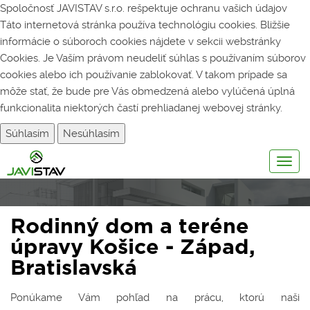
Spoločnosť JAVISTAV s.r.o. rešpektuje ochranu vašich údajov
Táto internetová stránka používa technológiu cookies. Bližšie
informácie o súboroch cookies nájdete v sekcii webstránky
Cookies
. Je Vaším právom neudeliť súhlas s používaním súborov
cookies alebo ich používanie zablokovať. V takom prípade sa
môže stať, že bude pre Vás obmedzená alebo vylúčená úplná
funkcionalita niektorých častí prehliadanej webovej stránky.
Súhlasím
Nesúhlasím
Togg
navig
Rodinný dom a teréne
úpravy Košice - Západ,
Bratislavská
Ponúkame Vám pohľad na prácu, ktorú naši