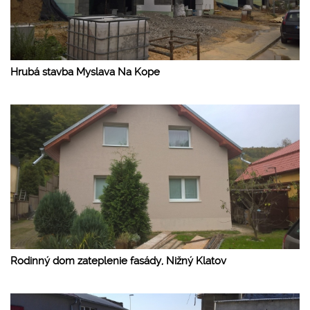
Hrubá stavba Myslava Na Kope
Rodinný dom zateplenie fasády, Nižný Klatov