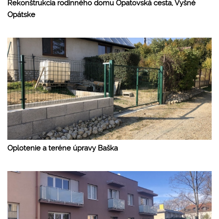
Rekonštrukcia rodinného domu Opatovská cesta, Vyšné
Opátske
Oplotenie a teréne úpravy Baška