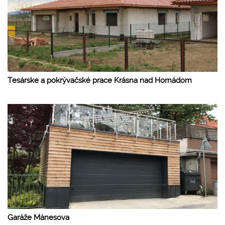
Tesárske a pokrývačské prace Krásna nad Hornádom
Garáže Mánesova