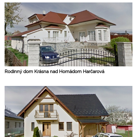
Rodinný dom Krásna nad Hornádom Harčarová