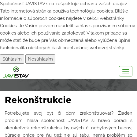
Spoločnosť JAVISTAV s.r.o. rešpektuje ochranu vašich údajov
Táto internetová stránka používa technológiu cookies. Bližšie
informácie o súboroch cookies nájdete v sekcii webstránky
Cookies
. Je Vaším právom neudeliť súhlas s používaním súborov
cookies alebo ich používanie zablokovať. V takom prípade sa
môže stať, že bude pre Vás obmedzená alebo vylúčená úplná
funkcionalita niektorých častí prehliadanej webovej stránky.
Súhlasím
Nesúhlasím
Togg
navig
Rekonštrukcie
Potrebujete svoj byt či dom zrekonštruovať? Žiaden
problém. Naša spoločnosť JAVISTAV si hravo poradí s
akoukoľvek rekonštrukciou bytových či nebytových budov,
búracie práce pre ňu tiež nie sú tabu, nemá problém so